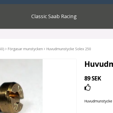
Classic Saab Racing
60)
Förgasar munstycken
Huvudmunstycke Solex 250
Huvudm
89 SEK
Lägg till i
Huvudmunstycke 