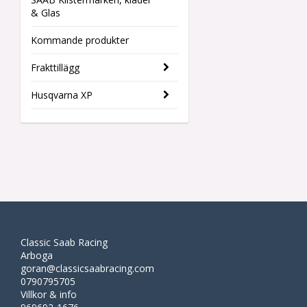
& Glas
Kommande produkter
Frakttillägg
Husqvarna XP
Classic Saab Racing
Arboga
goran@classicsaabracing.com
0790795705
Villkor & info