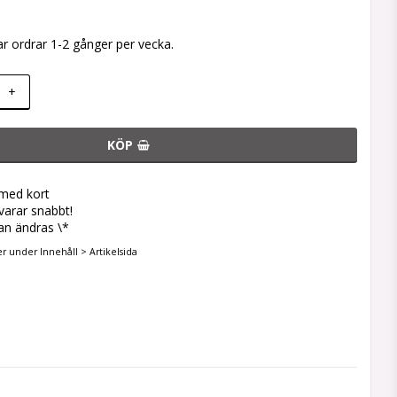
ar ordrar 1-2 gånger per vecka.
+
KÖP
 med kort
svarar snabbt!
an ändras \*
er under Innehåll > Artikelsida