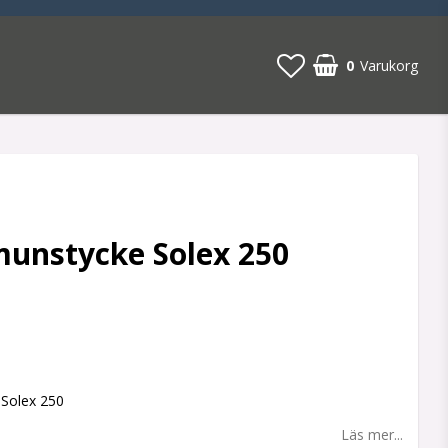
0
Varukorg
unstycke Solex 250
 favoritlistan
Solex 250
Läs mer...