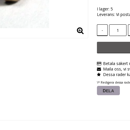
I lager: 5
Leverans:
Vi post
-
Betala säkert
Maila oss, vi 
Dessa rader k
\* Redigera dessa rad
DELA