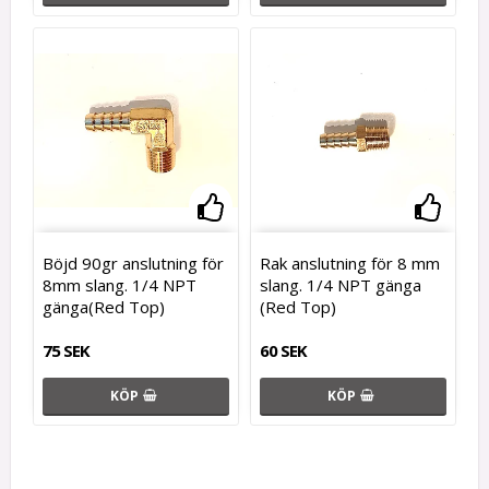
Lägg till i favoritlistan
Lägg t
Böjd 90gr anslutning för
Rak anslutning för 8 mm
8mm slang. 1/4 NPT
slang. 1/4 NPT gänga
gänga(Red Top)
(Red Top)
75 SEK
60 SEK
KÖP
KÖP