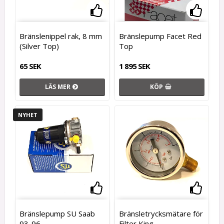
Lägg till i favoritlistan
Lägg t
Bränslenippel rak, 8 mm
Bränslepump Facet Red
(Silver Top)
Top
65 SEK
1 895 SEK
LÄS MER
KÖP
NYHET
Lägg till i favoritlistan
Lägg t
Bränslepump SU Saab
Bränsletrycksmätare för
93-96
Filter King