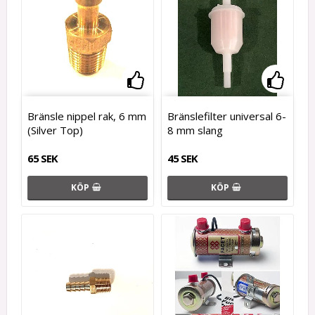
Lägg till i favoritlistan
Lägg t
Bränsle nippel rak, 6 mm
Bränslefilter universal 6-
(Silver Top)
8 mm slang
65 SEK
45 SEK
KÖP
KÖP