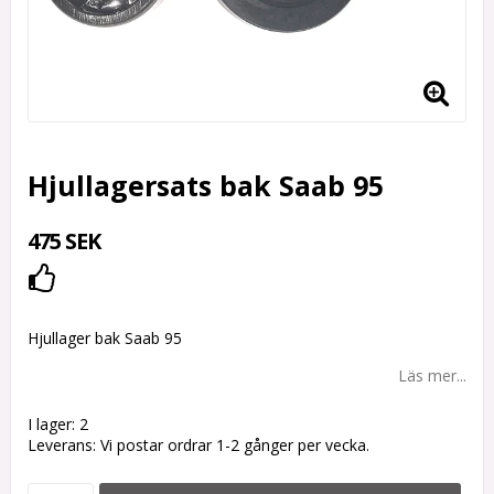
Hjullagersats bak Saab 95
475 SEK
Lägg till i favoritlistan
Hjullager bak Saab 95
Läs mer...
I lager: 2
Leverans:
Vi postar ordrar 1-2 gånger per vecka.