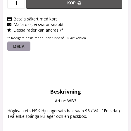
KÖP
Betala säkert med kort
Maila oss, vi svarar snabbt!
Dessa rader kan ändras \*
\* Redigera dessa rader under Innehåll > Artikelsida
DELA
Beskrivning
Art.nr: WB3
Högkvalitets NSK Hjullagersats bak saab 96 / V4.  ( En sida )

Två enkelspåriga kullager och en packbox.