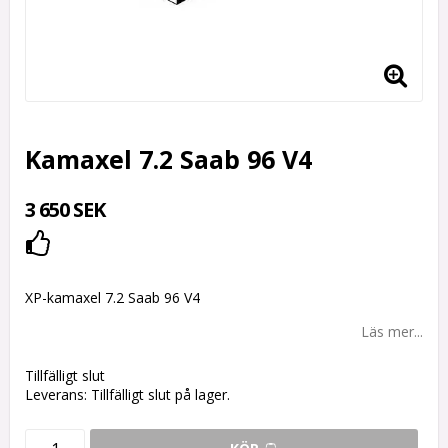
Kamaxel 7.2 Saab 96 V4
3 650 SEK
Lägg till i favoritlistan
XP-kamaxel 7.2 Saab 96 V4
Läs mer...
Tillfälligt slut
Leverans:
Tillfälligt slut på lager.