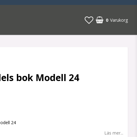
0
Varukorg
els bok Modell 24
 favoritlistan
odell 24
Läs mer...