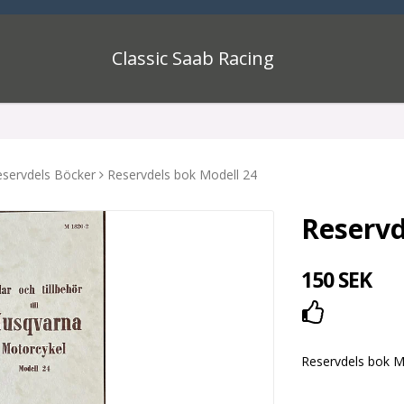
Classic Saab Racing
eservdels Böcker
Reservdels bok Modell 24
Reservd
150 SEK
Lägg till i
Reservdels bok M