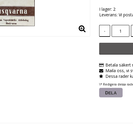
I lager: 2
Leverans:
Vi post
-
Betala säkert
Maila oss, vi 
Dessa rader k
\* Redigera dessa rad
DELA