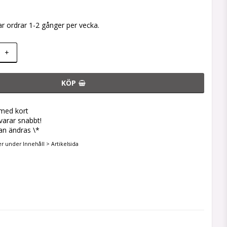
ar ordrar 1-2 gånger per vecka.
+
KÖP
 med kort
svarar snabbt!
an ändras \*
er under Innehåll > Artikelsida