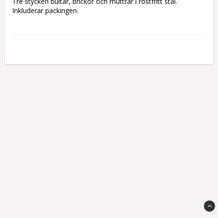
Tre stycken bultar, brickor och muttrar i rostfritt stål.

Inkluderar packingen.