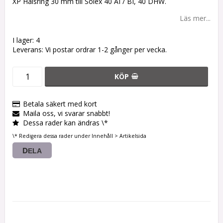
XP Halsring 30 mm till Solex 40 AI / BI, 40 DHW.
Läs mer...
I lager: 4
Leverans:
Vi postar ordrar 1-2 gånger per vecka.
KÖP
Betala säkert med kort
Maila oss, vi svarar snabbt!
Dessa rader kan ändras \*
\* Redigera dessa rader under Innehåll > Artikelsida
DELA